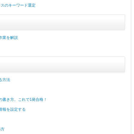
ンスのキーワード選定
作業を解説
る方法
の書き方。これで1発合格！
情報を設定する
め方