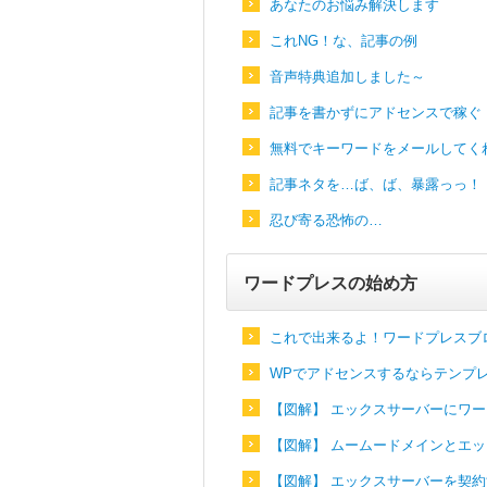
あなたのお悩み解決します
これNG！な、記事の例
音声特典追加しました～
記事を書かずにアドセンスで稼ぐ
無料でキーワードをメールしてく
記事ネタを…ば、ば、暴露っっ！
忍び寄る恐怖の…
ワードプレスの始め方
これで出来るよ！ワードプレスブ
WPでアドセンスするならテンプ
【図解】 エックスサーバーにワ
【図解】 ムームードメインとエ
【図解】 エックスサーバーを契