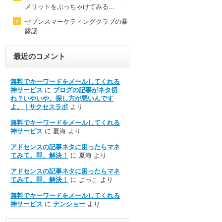
メリットをぶっちゃけてみる…
セブンスマーケティングクラブの暴
露話
最近のコメント
無料でキーワードをメールしてくれる
神サービス
に
ブログの記事がネタ切
れ？いやいや。探し方が悪いんです
よ。 | サクセスラボ
より
無料でキーワードをメールしてくれる
神サービス
に
夏海
より
アドセンスの記事ネタに困ったらマネ
てみて。即、解決！
に
夏海
より
アドセンスの記事ネタに困ったらマネ
てみて。即、解決！
に
よっこ
より
無料でキーワードをメールしてくれる
神サービス
に
テンショー
より