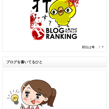
順位は
今
…！？
ブログを書いてるひと