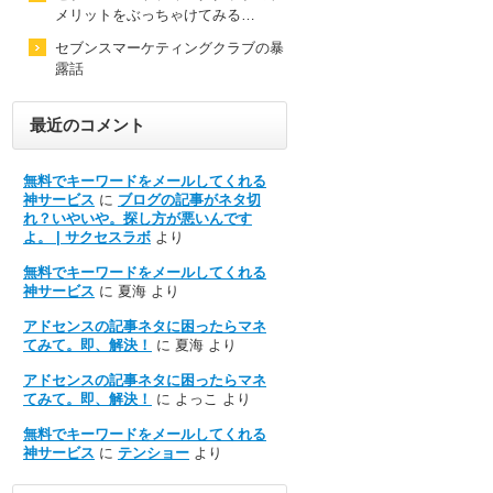
メリットをぶっちゃけてみる…
セブンスマーケティングクラブの暴
露話
最近のコメント
無料でキーワードをメールしてくれる
神サービス
に
ブログの記事がネタ切
れ？いやいや。探し方が悪いんです
よ。 | サクセスラボ
より
無料でキーワードをメールしてくれる
神サービス
に
夏海
より
アドセンスの記事ネタに困ったらマネ
てみて。即、解決！
に
夏海
より
アドセンスの記事ネタに困ったらマネ
てみて。即、解決！
に
よっこ
より
無料でキーワードをメールしてくれる
神サービス
に
テンショー
より