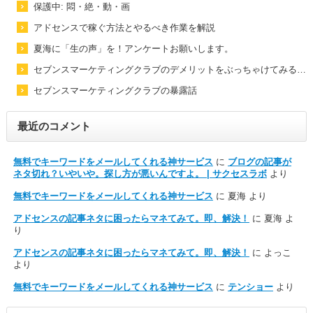
保護中: 悶・絶・動・画
アドセンスで稼ぐ方法とやるべき作業を解説
夏海に「生の声」を！アンケートお願いします。
セブンスマーケティングクラブのデメリットをぶっちゃけてみる…
セブンスマーケティングクラブの暴露話
最近のコメント
無料でキーワードをメールしてくれる神サービス
に
ブログの記事が
ネタ切れ？いやいや。探し方が悪いんですよ。 | サクセスラボ
より
無料でキーワードをメールしてくれる神サービス
に
夏海
より
アドセンスの記事ネタに困ったらマネてみて。即、解決！
に
夏海
よ
り
アドセンスの記事ネタに困ったらマネてみて。即、解決！
に
よっこ
より
無料でキーワードをメールしてくれる神サービス
に
テンショー
より