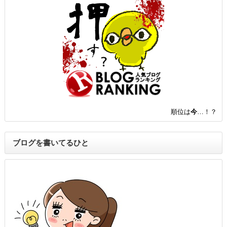
順位は
今
…！？
ブログを書いてるひと