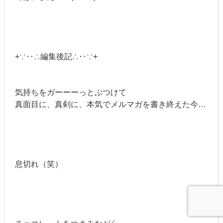
+∵‥∴編集後記∴‥∵+
気持ちをガーーーっとぶつけて
真面目に、真剣に、本気でメルマガを書き終えた今…
息切れ（笑）