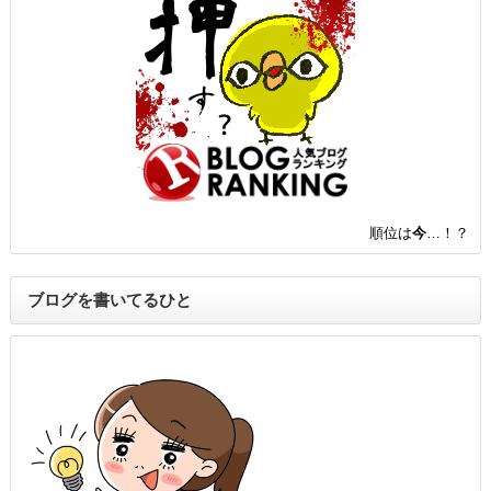
順位は
今
…！？
ブログを書いてるひと