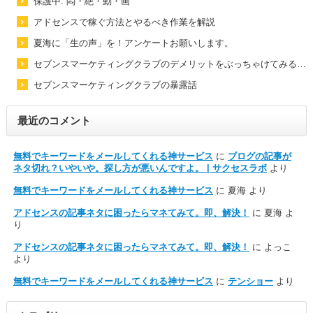
保護中: 悶・絶・動・画
アドセンスで稼ぐ方法とやるべき作業を解説
夏海に「生の声」を！アンケートお願いします。
セブンスマーケティングクラブのデメリットをぶっちゃけてみる…
セブンスマーケティングクラブの暴露話
最近のコメント
無料でキーワードをメールしてくれる神サービス
に
ブログの記事が
ネタ切れ？いやいや。探し方が悪いんですよ。 | サクセスラボ
より
無料でキーワードをメールしてくれる神サービス
に
夏海
より
アドセンスの記事ネタに困ったらマネてみて。即、解決！
に
夏海
よ
り
アドセンスの記事ネタに困ったらマネてみて。即、解決！
に
よっこ
より
無料でキーワードをメールしてくれる神サービス
に
テンショー
より