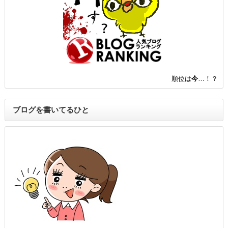
順位は
今
…！？
ブログを書いてるひと