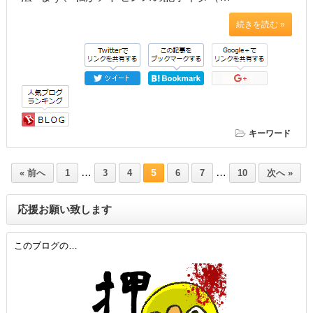
続きを読む »
キーワード
…
…
5
« 前へ
1
3
4
6
7
10
次へ »
応援お願い致します
このブログの…